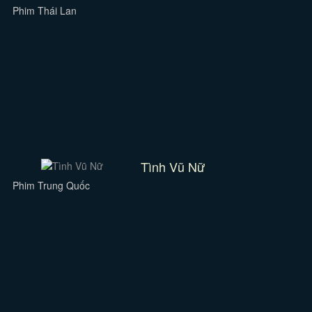
Phim Thái Lan
Tình Vũ Nữ
Phim Trung Quốc