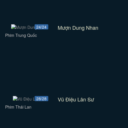
Mượn Dung Nhan
24/24
Phim Trung Quốc
Vũ Điệu Lân Sư
28/28
Phim Thái Lan