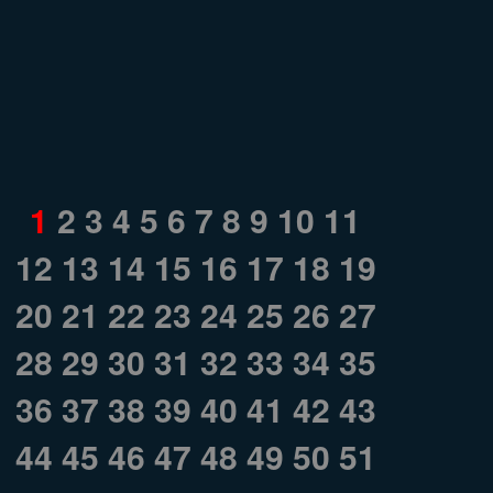
1
2
3
4
5
6
7
8
9
10
11
12
13
14
15
16
17
18
19
20
21
22
23
24
25
26
27
28
29
30
31
32
33
34
35
36
37
38
39
40
41
42
43
44
45
46
47
48
49
50
51