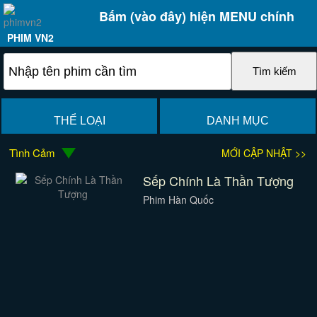
Bấm (vào đây) hiện MENU chính
PHIM VN2
THỂ LOẠI
DANH MỤC
Tình Cảm
MỚI CẬP NHẬT >>
Sếp Chính Là Thần Tượng
Phim Hàn Quốc