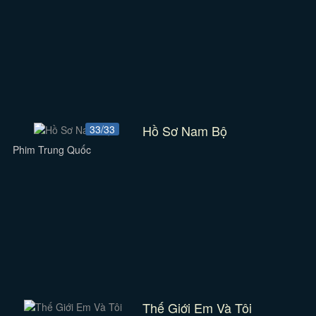
Hồ Sơ Nam Bộ
33/33
Phim Trung Quốc
Thế Giới Em Và Tôi