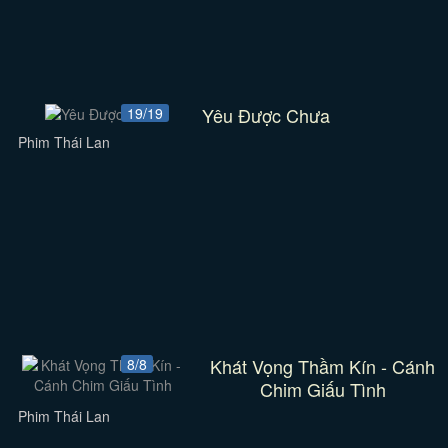
Yêu Được Chưa
19/19
Phim Thái Lan
Khát Vọng Thầm Kín - Cánh
8/8
Chim Giấu Tình
Phim Thái Lan