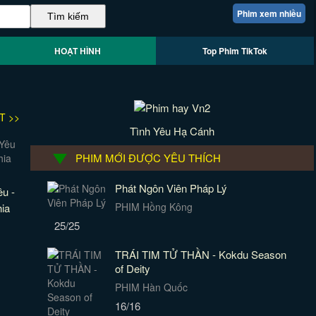
Phim xem nhiều
HOẠT HÌNH
Top Phim TikTok
T >>
Tình Yêu Hạ Cánh
PHIM MỚI ĐƯỢC YÊU THÍCH
Phát Ngôn Viên Pháp Lý
u -
PHIM Hồng Kông
ia
25/25
TRÁI TIM TỬ THẦN - Kokdu Season
of Deity
PHIM Hàn Quốc
16/16