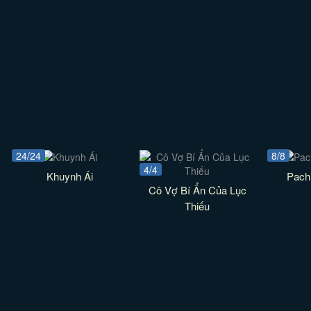
24/24
8/8
4/4
Khuynh Ái
Pach
Cô Vợ Bí Ẩn Của Lục
Thiếu