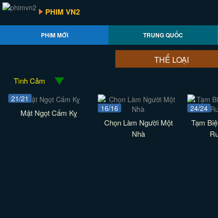
PHIM VN2
PHIM MỚI
TRUNG QUỐC
THỂ LOẠI
Tình Cảm
21/21
16/16
24/24
Mật Ngọt Cấm Kỵ
Chọn Làm Người Một
Tạm Biệ
Nhà
Ru