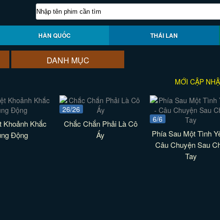
HÀN QUỐC
THÁI LAN
DANH MỤC
MỚI CẬP NHẬ
26/26
6/6
t Khoảnh Khắc
Chắc Chắn Phải Là Cô
Phía Sau Một Tình Yê
ng Động
Ấy
Câu Chuyện Sau Ch
Tay