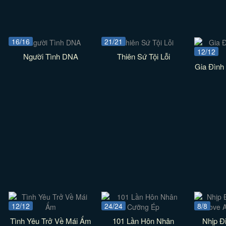
16/16
21/21
12/12
Người Tình DNA
Thiên Sứ Tội Lỗi
Gia Đình
12/12
24/24
8/8
Tình Yêu Trở Về Mái Ấm
101 Lần Hôn Nhân
Nhịp Đ