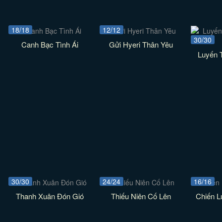
18/18
12/12
30/30
Canh Bạc Tình Ái
Gửi Hyeri Thân Yêu
Luyến 
30/30
24/24
16/16
Thanh Xuân Đón Gió
Thiếu Niên Cố Lên
Chiến 