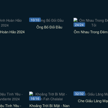
10/10
24/24
Ông Bố Đối Đầu
 Hoàn Hảo 2024
Ôm Nhau Trong Đêm 
32/32
16/16
Che Giấu Lãng Mạ
iệu Tình Yêu -
Khoảng Trời Bí Mật - Nan