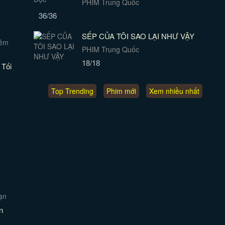
PHIM Trung Quốc
36/36
SẾP CỦA TÔI SAO LẠI NHƯ VẬY
PHIM Trung Quốc
18/18
Tối
Top Trending
Phim mới
Xem nhiều nhất
n