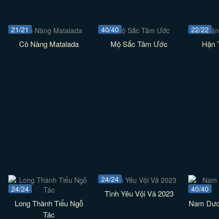
21/21
40/40
22/22
Cô Nàng Matalada
Mộ Sắc Tâm Ước
Hận 
24/24
24/24
40/40
Tình Yêu Vội Vã 2023
Long Thành Tiểu Ngỗ
Nam Dươ
Tác