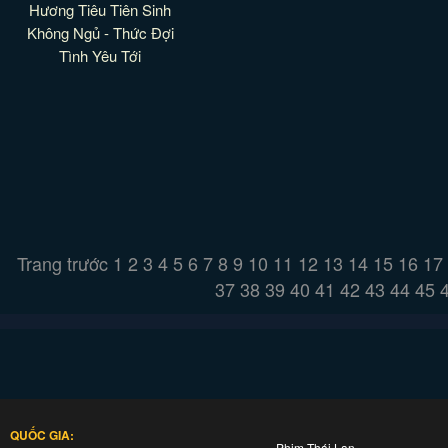
Hương Tiêu Tiên Sinh
Không Ngủ - Thức Đợi
Tình Yêu Tới
Trang trước
1
2
3
4
5
6
7
8
9
10
11
12
13
14
15
16
17
37
38
39
40
41
42
43
44
45
QUỐC GIA:
Phim Thái Lan