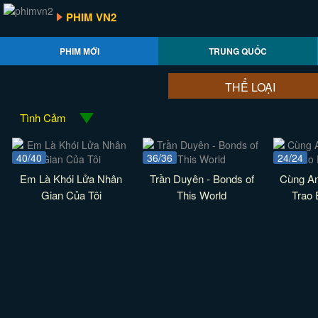
PHIM VN2
PHIM MỚI
TRUNG QUỐC
THỂ LOẠI
Tình Cảm
40/40
36/36
24/24
Em Là Khói Lửa Nhân
Trần Duyên - Bonds of
Cùng A
Gian Của Tôi
This World
Trao