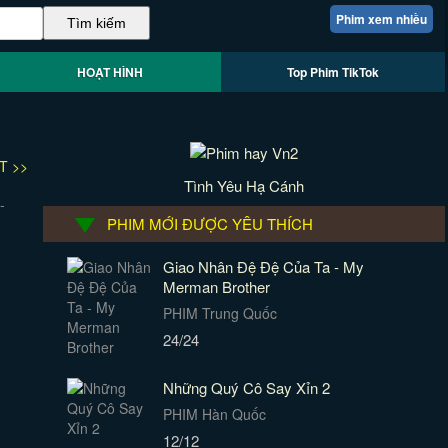
Phim xem nhiều
HOẠT HÌNH
Top Phim TikTok
T >>
Tình Yêu Hạ Cánh
PHIM MỚI ĐƯỢC YÊU THÍCH
Giao Nhân Đệ Đệ Của Ta - My
Merman Brother
PHIM Trung Quốc
24/24
Những Quý Cô Say Xỉn 2
PHIM Hàn Quốc
12/12