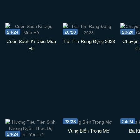
24/24
20/20
20/20
Cuốn Sách Kì Diệu Mùa
Trái Tim Rung Động 2023
Chuyện
Hè
C
38/38
24/24
Vùng Biển Trong Mơ
Ba K
24/24