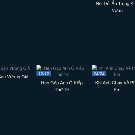
Nói Dối Ẩn Trong K
Vườn
12/12
24/24
Sạn Vương Giả
Hẹn Gặp Anh Ở Kiếp
Khi Anh Chạy Về Ph
Thứ 19
Em