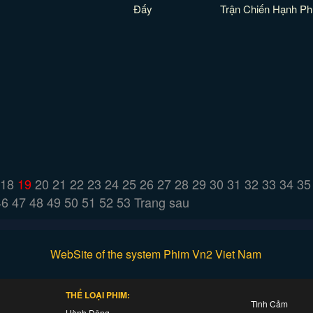
Đấy
Trận Chiến Hạnh Ph
18
19
20
21
22
23
24
25
26
27
28
29
30
31
32
33
34
35
46
47
48
49
50
51
52
53
Trang sau
WebSite of the system Phim Vn2 Viet Nam
THỂ LOẠI PHIM:
Tình Cảm
Hành Động