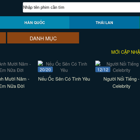
HÀN QUỐC
THÁI LAN
DANH MỤC
MỚI CẬP NHẬ
20/20
12/12
nh Mười Năm -
Nếu Ốc Sên Có Tình Yêu
Người Nổi Tiếng -
 Em Nửa Đời
Celebrity