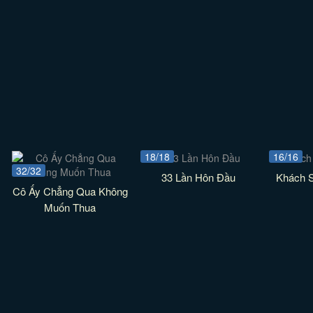
18/18
16/16
32/32
33 Lần Hôn Đầu
Khách 
Cô Ấy Chẳng Qua Không
Muốn Thua