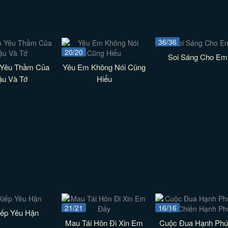
36/36
20/20
Soi Sáng Cho Em
 Yêu Thầm Của
Yêu Em Không Nói Cũng
ậu Và Tớ
Hiểu
21/21
16/16
iếp Yêu Hận
Mau Tái Hôn Đi Xin Em
Cuộc Đua Hạnh Phú