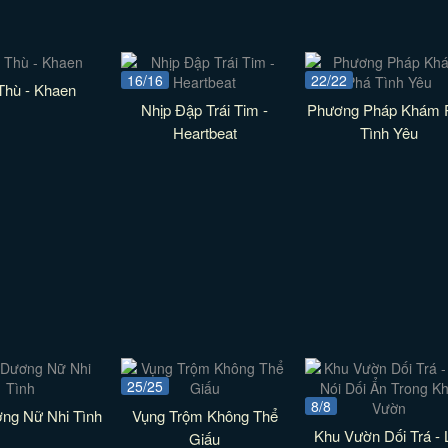
16/16
22/22
Thù - Khaen
Nhịp Đập Trái Tim -
Phương Pháp Khám 
Heartbeat
Tình Yêu
25/25
8/8
ng Nữ Nhi Tình
Vụng Trộm Không Thể
Khu Vườn Dối Trá - 
Giấu