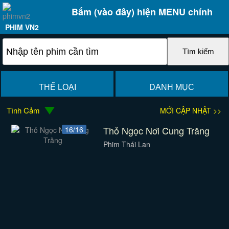
Bấm (vào đây) hiện MENU chính
PHIM VN2
THỂ LOẠI
DANH MỤC
Tình Cảm
MỚI CẬP NHẬT >>
Thỏ Ngọc Nơi Cung Trăng
16/16
Phim Thái Lan