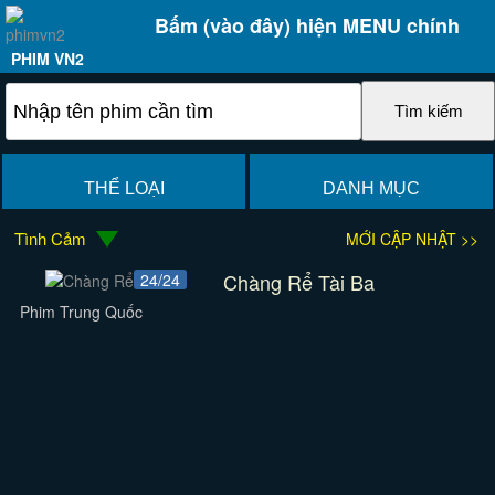
Bấm (vào đây) hiện MENU chính
PHIM VN2
THỂ LOẠI
DANH MỤC
Tình Cảm
MỚI CẬP NHẬT >>
Chàng Rể Tài Ba
24/24
Phim Trung Quốc