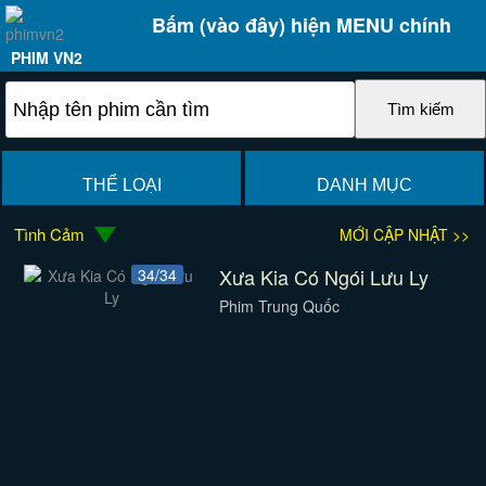
Bấm (vào đây) hiện MENU chính
PHIM VN2
THỂ LOẠI
DANH MỤC
Tình Cảm
MỚI CẬP NHẬT >>
Xưa Kia Có Ngói Lưu Ly
34/34
Phim Trung Quốc