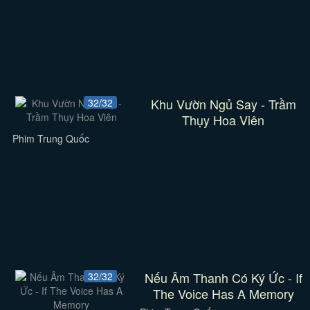
Khu Vườn Ngủ Say - Trầm
32/32
Thụy Hoa Viên
Phim Trung Quốc
Nếu Âm Thanh Có Ký Ức - If
32/32
The Voice Has A Memory