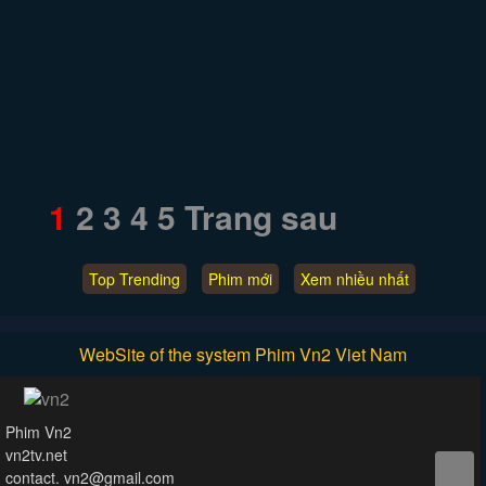
1
2
3
4
5
Trang sau
Top Trending
Phim mới
Xem nhiều nhất
WebSite of the system Phim Vn2 Viet Nam
Phim Vn2
vn2tv.net
contact.
vn2@gmail.com