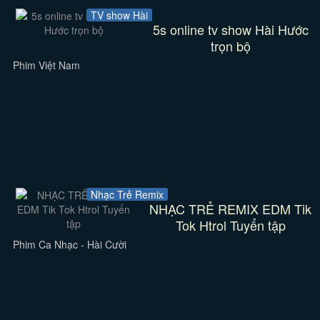
TV show Hài
5s online tv show Hài Hước
trọn bộ
Phim Việt Nam
Nhạc Trẻ Remix
NHẠC TRẺ REMIX EDM Tik
Tok Htrol Tuyển tập
Phim Ca Nhạc - Hài Cười